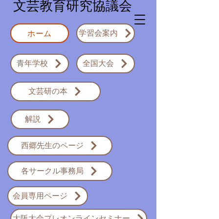
​文芸教育研究協議会
ホーム
学習会案内
青年学校
全国大会
文芸研の本
解説
西郷先生のページ
各サークル事務局
会員専用ページ
大阪大会プレオンラインセミナー