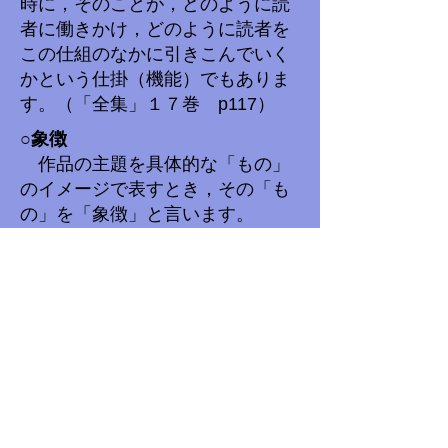
時に，そのことが，どのように読
者に働きかけ，どのように読者を
この仕組のなかに引きこんでいく
かという仕掛（機能）でもありま
す。（「全集」１７巻 p117）
○象徴
作品の主題を具体的な「もの」
のイメージで表すとき，その「も
の」を「象徴」と言います。
（「全集」１７巻p.362）。これ
は，＜関連＞という見方・考え方
をしたときに捉えられるもので
す。本来は全くつながりはないけ
ど，つなげて考えてみる，つまり
関連づけてみると，そこに作品全
体に関わるイメージなり，意味な
りが見えてくるときがあります。
例えば，「ごんぎつね」の中の