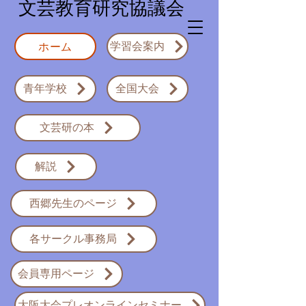
​文芸教育研究協議会
ホーム
学習会案内
青年学校
全国大会
文芸研の本
解説
西郷先生のページ
各サークル事務局
会員専用ページ
大阪大会プレオンラインセミナー