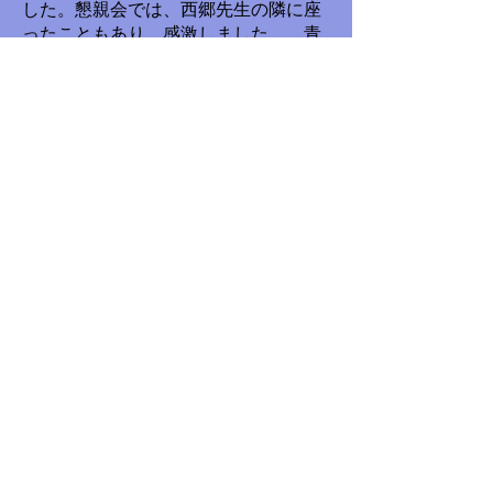
した。懇親会では、西郷先生の隣に座
ったこともあり、感激しました。 青
年学校で生徒になって一生懸命考え、
十人近くのグループで話し合ったこ
と、解釈の相対性・虚構・フアンタジ
ー等の文芸理論、認識論を使っての授
業、すべてが新鮮でした。授業が面白
くなりました。子ども達に伝えたいも
のも明確になりました。
「人間とは」「世界とは」を伝えたい
と願いました。
（「米寿記念集」より） 北海道 丸
子明人
文芸の授業－西郷先生との出会い
緒方美紀
一九八八年一一月二一日、「とび
こめ」の授業、これが先生との衝撃的
な出会いでした。
（中略）この授業をきっかけに、お二