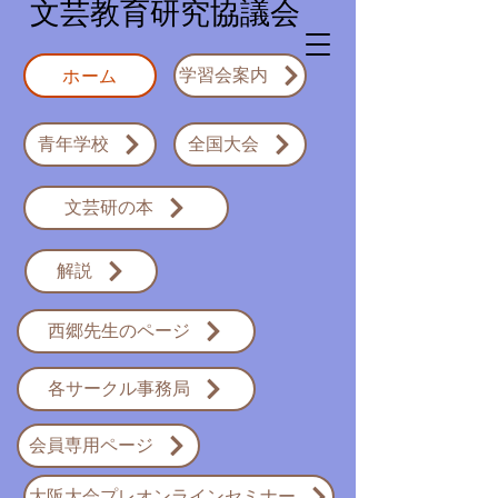
​文芸教育研究協議会
ホーム
学習会案内
青年学校
全国大会
文芸研の本
解説
西郷先生のページ
各サークル事務局
会員専用ページ
大阪大会プレオンラインセミナー