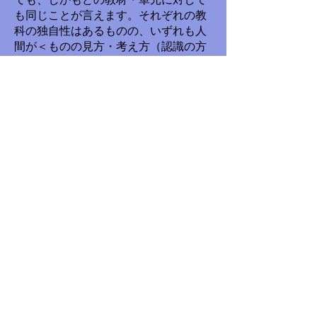
も同じことが言えます。それぞれの教
科の独自性はあるものの、いずれも人
間が＜ものの見方・考え方（認識の方
法）＞を使って営々と築き上げてきた
分野ですから、それを分かるためには
＜ものの見方・考え方（認識の方法）
＞を使わないといけないということで
す。
それぞれの教科・領域には、独自性
があるものの、＜ものの見方・考え方
＞という点では共通性がある。ですか
ら、それぞれの独自性を越えて関連さ
せるとするならば、＜ものの見方・考
え方＞しかないということです。具体
的な例を挙げながら説明を加えたいと
思います。
・社会科との関連（詳細は後日）
３年の「自分たちの地域の様子」を
例に挙げます。それぞれの地域には，
その地域の条件があります。中学年の