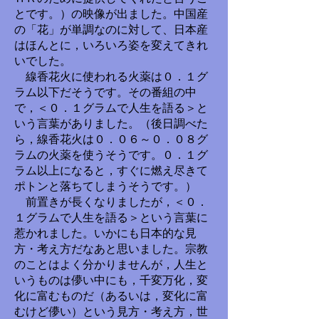
とです。）の映像が出ました。中国産
の「花」が単調なのに対して、日本産
はほんとに，いろいろ姿を変えてきれ
いでした。
線香花火に使われる火薬は０．１グ
ラム以下だそうです。その番組の中
で，＜０．１グラムで人生を語る＞と
いう言葉がありました。（後日調べた
ら，線香花火は０．０６～０．０８グ
ラムの火薬を使うそうです。０．１グ
ラム以上になると，すぐに燃え尽きて
ポトンと落ちてしまうそうです。）
前置きが長くなりましたが，＜０．
１グラムで人生を語る＞という言葉に
惹かれました。いかにも日本的な見
方・考え方だなあと思いました。宗教
のことはよく分かりませんが，人生と
いうものは儚い中にも，千変万化，変
化に富むものだ（あるいは，変化に富
むけど儚い）という見方・考え方，世