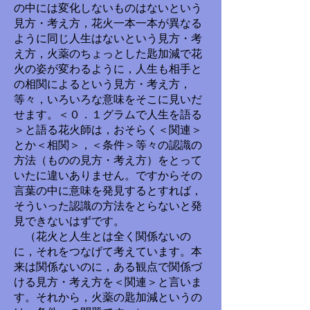
の中には変化しないものはないという
見方・考え方，花火一本一本が異なる
ように同じ人生はないという見方・考
え方，火薬のちょっとした匙加減で花
火の姿が変わるように，人生も相手と
の相関によるという見方・考え方，
等々，いろいろな意味をそこに見いだ
せます。＜０．１グラムで人生を語る
＞と語る花火師は，おそらく＜関連＞
とか＜相関＞，＜条件＞等々の認識の
方法（ものの見方・考え方）をとって
いたに違いありません。ですからその
言葉の中に意味を発見するとすれば，
そういった認識の方法をとらないと発
見できないはずです。
（花火と人生とは全く関係ないの
に，それをつなげて考えています。本
来は関係ないのに，ある観点で関係づ
ける見方・考え方を＜関連＞と言いま
す。それから，火薬の匙加減というの