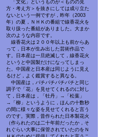
「文化」というものが＜ものの見
方・考え方＞を抜きにしては成り立た
ないという一例ですが，昨年（2003
年）の夏，ＮＨＫの番組で線香花火を
取り扱った番組がありました。大まか
次のような内容です。
線香花火は２００年以上も前からあ
って，日本が生み出した芸術作品で
す。日本産は一旦絶滅して，線香花火
というと中国製だけになってしまっ
た。中国産と日本産は同じように見え
るけど，よく鑑賞すると異なる。
中国産は，パチパチパチパチと同じ
調子で「花」を見せてくれるのに対し
て，日本産は，「牡丹」→「松葉」
→「柳」というように，ほんの十数秒
の間に様々な姿を見せてくれると言う
のです。実際，昔作られた日本製花火
（作られたのは二十年前だったか，そ
れぐらい大事に保管されていたのをＮ
ＨＫのために提供してくれたと言うこ